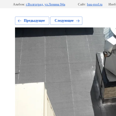
Альбом:
г.Волгоград, ул.Ленина 94а
Сайт:
bau-roof.ru
Изоб
Предыдущее
Следующее