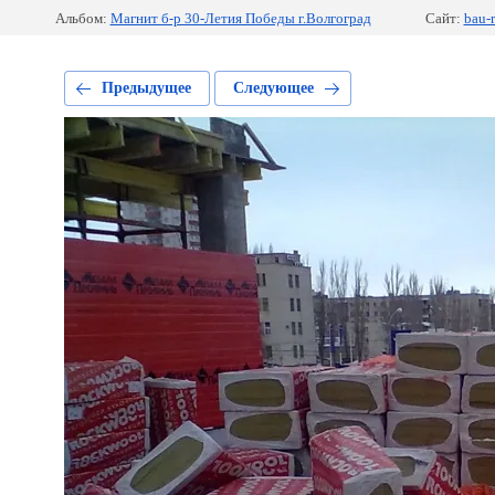
Альбом:
Магнит б-р 30-Летия Победы г.Волгоград
Сайт:
bau-r
Предыдущее
Следующее